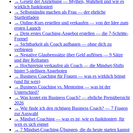
→
Gesetz der Anziehung — Mythen, Wahrheit und wie es
wirklich funktioniert
→
Selbstständig machen als Frau — der ehrliche
Startleitfaden
→
Online-Kurs erstellen und verkaufen — von der Idee zum
ersten Launch
→
Dein erstes Coaching-Angebot erstellen — die 7-Schritte-
Formel
→
Sichtbarkeit als Coach aufbauen — ohne dich zu
verbiegen
→
Negative Glaubenssätze über Geld auflösen — 9 Sätze
und ihre Reframes
→
Hochpreisig verkaufen als Coach — die Mindset-Shifts
hinter 5-stelligen Angeboten
→
Business Coaching für Frauen — was es wirklich bringt
(und für wen)
→
Business Coaching vs. Mentoring — was ist der
Unterschied?
→
Was kostet ein Business Coach? — ehrliche Preisübersicht
2026
→
Wie finde ich den richtigen Business Coach? — 7 Fragen
zur Auswahl
→
Mindset Coaching — was es ist, wie es funktioniert, für
wen es sich eignet
→
7 Mindset-Coaching-Übungen, die du heute starten kannst