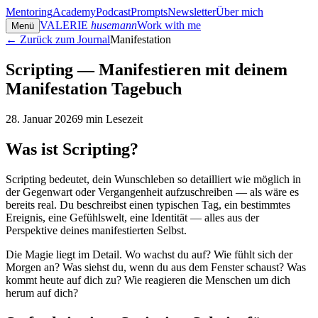
Mentoring
Academy
Podcast
Prompts
Newsletter
Über mich
VALERIE
husemann
Work with me
Menü
← Zurück zum Journal
Manifestation
Scripting — Manifestieren mit deinem
Manifestation Tagebuch
28. Januar 2026
9
min Lesezeit
Was ist Scripting?
Scripting bedeutet, dein Wunschleben so detailliert wie möglich in
der Gegenwart oder Vergangenheit aufzuschreiben — als wäre es
bereits real. Du beschreibst einen typischen Tag, ein bestimmtes
Ereignis, eine Gefühlswelt, eine Identität — alles aus der
Perspektive deines manifestierten Selbst.
Die Magie liegt im Detail. Wo wachst du auf? Wie fühlt sich der
Morgen an? Was siehst du, wenn du aus dem Fenster schaust? Was
kommt heute auf dich zu? Wie reagieren die Menschen um dich
herum auf dich?