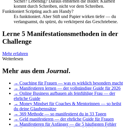
Sicher? Lebendig? Daraus entstehen die Bilder. Klarheit
kommt durch Schreiben, nicht vor dem Schreiben.
Funktioniert Scripting auch am Handy?
Es funktioniert. Aber Stift und Papier wirken tiefer — du
verlangsamst, du spürst, du verkörperst das Geschriebene.
Lerne 5 Manifestationsmethoden in der
Challenge
Mehr erfahren
Weiterlesen
Mehr aus dem
Journal
.
→
Coaching für Frauen — was es wirklich besonders macht
→
Manifestieren lernen — der vollständige Guide für 2026
→
Online Business aufbauen als feinfühlige Frau — der
ehrliche Guide
→
Money Mindset für Coaches & Mentorinnen — so heilst
du deine Glaubenssätze
→
369 Methode — so manifestierst du in 33 Tagen
→
Geld manifestieren — der ehrliche Guide für Frauen
→
Manifestieren für Anfänger — die 5 häufigsten Fehler