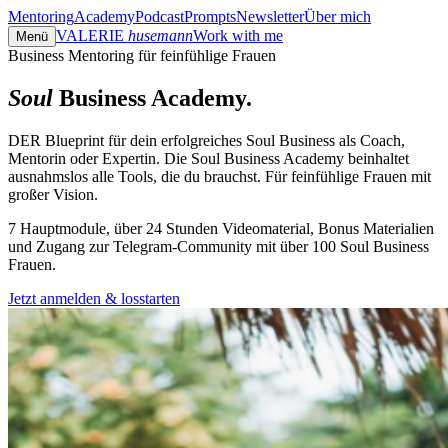
Mentoring
Academy
Podcast
Prompts
Newsletter
Über mich
VALERIE
husemann
Work with me
Menü
Business Mentoring für feinfühlige Frauen
Soul
Business Academy.
DER Blueprint für dein erfolgreiches Soul Business als Coach,
Mentorin oder Expertin. Die Soul Business Academy beinhaltet
ausnahmslos alle Tools, die du brauchst. Für feinfühlige Frauen mit
großer Vision.
7 Hauptmodule, über 24 Stunden Videomaterial, Bonus Materialien
und Zugang zur Telegram-Community mit über 100 Soul Business
Frauen.
Jetzt anmelden & losstarten