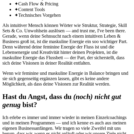
✦
Cash Flow & Pricing
✦
Content Tools
✦
Technisches Vorgehen
Als intuitiver Mensch können Wörter wie Struktur, Strategie, Skill
Sets & Co. Unwohlsein auslösen — and trust me, I've been there.
Gerade, wenn deine Sehnsucht nach einem intuitiven Leben &
Business groß ist, ist die maskuline Energie ein soo wichtiger Part.
Denn während deine feminine Energie der Fluss ist und die
Lebensenergie und Kreativität hinter deinen Projekten, ist die
maskuline Energie das Flussbett — der Part, der sicherstellt, dass
sich deine Visionen in deiner Realität entfalten.
Wenn wir feminine und maskuline Energie in Balance bringen und
sie sich gegenseitig ergänzen lassen, gibt es keine andere
Möglichkeit, als dass deine Visionen zur Realität werden.
Hast du Angst, dass du
(noch) nicht gut
genug
bist?
Ich erlebe es immer und immer wieder in meinen Einzelcoachings
und in meinen Programmen — und ich kenne es auch aus meinen
eigenen Businessanfängen. Wir tragen so viele Zweifel mit uns
herum, dass wir, wenn es nicht anläuft oder wir unsere Ziele nicht