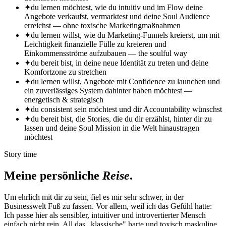
✦
du lernen möchtest, wie du intuitiv und im Flow deine
Angebote verkaufst, vermarktest und deine Soul Audience
erreichst — ohne toxische Marketingmaßnahmen
✦
du lernen willst, wie du Marketing-Funnels kreierst, um mit
Leichtigkeit finanzielle Fülle zu kreieren und
Einkommensströme aufzubauen — the soulful way
✦
du bereit bist, in deine neue Identität zu treten und deine
Komfortzone zu stretchen
✦
du lernen willst, Angebote mit Confidence zu launchen und
ein zuverlässiges System dahinter haben möchtest —
energetisch & strategisch
✦
du consistent sein möchtest und dir Accountability wünschst
✦
du bereit bist, die Stories, die du dir erzählst, hinter dir zu
lassen und deine Soul Mission in die Welt hinaustragen
möchtest
Story time
Meine persönliche
Reise
.
Um ehrlich mit dir zu sein, fiel es mir sehr schwer, in der
Businesswelt Fuß zu fassen. Vor allem, weil ich das Gefühl hatte:
Ich passe hier als sensibler, intuitiver und introvertierter Mensch
einfach nicht rein. All das „klassische" harte und toxisch maskuline