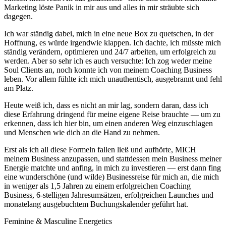
Marketing löste Panik in mir aus und alles in mir sträubte sich
dagegen.
Ich war ständig dabei, mich in eine neue Box zu quetschen, in der
Hoffnung, es würde irgendwie klappen. Ich dachte, ich müsste mich
ständig verändern, optimieren und 24/7 arbeiten, um erfolgreich zu
werden. Aber so sehr ich es auch versuchte: Ich zog weder meine
Soul Clients an, noch konnte ich von meinem Coaching Business
leben. Vor allem fühlte ich mich unauthentisch, ausgebrannt und fehl
am Platz.
Heute weiß ich, dass es nicht an mir lag, sondern daran, dass ich
diese Erfahrung dringend für meine eigene Reise brauchte — um zu
erkennen, dass ich hier bin, um einen anderen Weg einzuschlagen
und Menschen wie dich an die Hand zu nehmen.
Erst als ich all diese Formeln fallen ließ und aufhörte, MICH
meinem Business anzupassen, und stattdessen mein Business meiner
Energie matchte und anfing, in mich zu investieren — erst dann fing
eine wunderschöne (und wilde) Businessreise für mich an, die mich
in weniger als 1,5 Jahren zu einem erfolgreichen Coaching
Business, 6-stelligen Jahresumsätzen, erfolgreichen Launches und
monatelang ausgebuchtem Buchungskalender geführt hat.
Feminine & Masculine Energetics