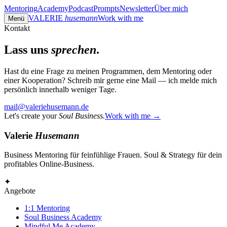
Mentoring
Academy
Podcast
Prompts
Newsletter
Über mich
VALERIE
husemann
Work with me
Menü
Kontakt
Lass uns
sprechen
.
Hast du eine Frage zu meinen Programmen, dem Mentoring oder
einer Kooperation? Schreib mir gerne eine Mail — ich melde mich
persönlich innerhalb weniger Tage.
mail@valeriehusemann.de
Let's create your
Soul Business.
Work with me →
Valerie
Husemann
Business Mentoring für feinfühlige Frauen. Soul & Strategy für dein
profitables Online-Business.
✦
Angebote
1:1 Mentoring
Soul Business Academy
Mindful Me Academy