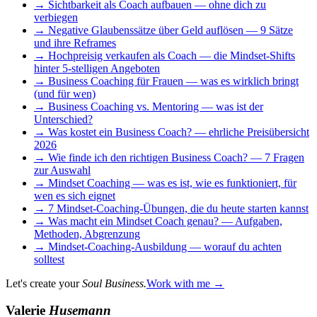
→
Sichtbarkeit als Coach aufbauen — ohne dich zu
verbiegen
→
Negative Glaubenssätze über Geld auflösen — 9 Sätze
und ihre Reframes
→
Hochpreisig verkaufen als Coach — die Mindset-Shifts
hinter 5-stelligen Angeboten
→
Business Coaching für Frauen — was es wirklich bringt
(und für wen)
→
Business Coaching vs. Mentoring — was ist der
Unterschied?
→
Was kostet ein Business Coach? — ehrliche Preisübersicht
2026
→
Wie finde ich den richtigen Business Coach? — 7 Fragen
zur Auswahl
→
Mindset Coaching — was es ist, wie es funktioniert, für
wen es sich eignet
→
7 Mindset-Coaching-Übungen, die du heute starten kannst
→
Was macht ein Mindset Coach genau? — Aufgaben,
Methoden, Abgrenzung
→
Mindset-Coaching-Ausbildung — worauf du achten
solltest
Let's create your
Soul Business.
Work with me →
Valerie
Husemann