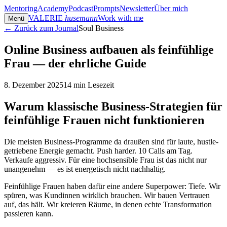
Mentoring
Academy
Podcast
Prompts
Newsletter
Über mich
VALERIE
husemann
Work with me
Menü
← Zurück zum Journal
Soul Business
Online Business aufbauen als feinfühlige
Frau — der ehrliche Guide
8. Dezember 2025
14
min Lesezeit
Warum klassische Business-Strategien für
feinfühlige Frauen nicht funktionieren
Die meisten Business-Programme da draußen sind für laute, hustle-
getriebene Energie gemacht. Push harder. 10 Calls am Tag.
Verkaufe aggressiv. Für eine hochsensible Frau ist das nicht nur
unangenehm — es ist energetisch nicht nachhaltig.
Feinfühlige Frauen haben dafür eine andere Superpower: Tiefe. Wir
spüren, was Kundinnen wirklich brauchen. Wir bauen Vertrauen
auf, das hält. Wir kreieren Räume, in denen echte Transformation
passieren kann.