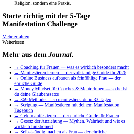
Religion, sondern eine Praxis.
Starte richtig mit der 5-Tage
Manifestation Challenge
Mehr erfahren
Weiterlesen
Mehr aus dem
Journal
.
→
Coaching für Frauen — was es wirklich besonders macht
→
Manifestieren lernen — der vollständige Guide für 2026
→
Online Business aufbauen als feinfühlige Frau — der
ehrliche Guide
→
Money Mindset für Coaches & Mentorinnen — so heilst
du deine Glaubenssätze
→
369 Methode — so manifestierst du in 33 Tagen
→
Scripting — Manifestieren mit deinem Manifestation
Tagebuch
→
Geld manifestieren — der ehrliche Guide für Frauen
→
Gesetz der Anziehung — Mythen, Wahrheit und wie es
wirklich funktioniert
→
Selbstständig machen als Frau — der ehrliche