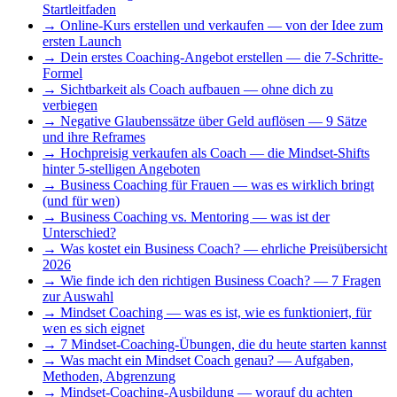
Startleitfaden
→
Online-Kurs erstellen und verkaufen — von der Idee zum
ersten Launch
→
Dein erstes Coaching-Angebot erstellen — die 7-Schritte-
Formel
→
Sichtbarkeit als Coach aufbauen — ohne dich zu
verbiegen
→
Negative Glaubenssätze über Geld auflösen — 9 Sätze
und ihre Reframes
→
Hochpreisig verkaufen als Coach — die Mindset-Shifts
hinter 5-stelligen Angeboten
→
Business Coaching für Frauen — was es wirklich bringt
(und für wen)
→
Business Coaching vs. Mentoring — was ist der
Unterschied?
→
Was kostet ein Business Coach? — ehrliche Preisübersicht
2026
→
Wie finde ich den richtigen Business Coach? — 7 Fragen
zur Auswahl
→
Mindset Coaching — was es ist, wie es funktioniert, für
wen es sich eignet
→
7 Mindset-Coaching-Übungen, die du heute starten kannst
→
Was macht ein Mindset Coach genau? — Aufgaben,
Methoden, Abgrenzung
→
Mindset-Coaching-Ausbildung — worauf du achten