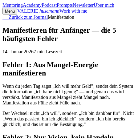
Mentoring
Academy
Podcast
Prompts
Newsletter
Über mich
VALERIE
husemann
Work with me
Menü
← Zurück zum Journal
Manifestation
Manifestieren für Anfänger — die 5
häufigsten Fehler
14. Januar 2026
7
min Lesezeit
Fehler 1: Aus Mangel-Energie
manifestieren
Wenn du jeden Tag sagst „Ich will mehr Geld", sendet dein System
die Information „ich habe nicht genug" — und genau das wird
verstärkt. Manifestation aus Mangel zieht Mangel nach.
Manifestation aus Fülle zieht Fülle nach.
Der Wechsel: nicht „Ich will", sondern „Ich bin dankbar für". Nicht
„Wenn das passiert, bin ich glücklich", sondern „Ich bin bereits
glücklich, und das ist nur die Bestätigung."
Fehler 2: Nur Vision, kein Handeln