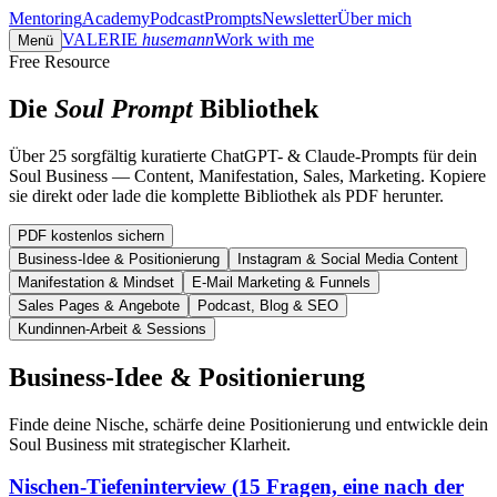
Mentoring
Academy
Podcast
Prompts
Newsletter
Über mich
VALERIE
husemann
Work with me
Menü
Free Resource
Die
Soul Prompt
Bibliothek
Über 25 sorgfältig kuratierte ChatGPT- & Claude-Prompts für dein
Soul Business — Content, Manifestation, Sales, Marketing. Kopiere
sie direkt oder lade die komplette Bibliothek als PDF herunter.
PDF kostenlos sichern
Business-Idee & Positionierung
Instagram & Social Media Content
Manifestation & Mindset
E-Mail Marketing & Funnels
Sales Pages & Angebote
Podcast, Blog & SEO
Kundinnen-Arbeit & Sessions
Business-Idee & Positionierung
Finde deine Nische, schärfe deine Positionierung und entwickle dein
Soul Business mit strategischer Klarheit.
Nischen-Tiefeninterview (15 Fragen, eine nach der