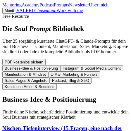
Mentoring
Academy
Podcast
Prompts
Newsletter
Über mich
VALERIE
husemann
Work with me
Menü
Free Resource
Die
Soul Prompt
Bibliothek
Über 25 sorgfältig kuratierte ChatGPT- & Claude-Prompts für dein
Soul Business — Content, Manifestation, Sales, Marketing. Kopiere
sie direkt oder lade die komplette Bibliothek als PDF herunter.
PDF kostenlos sichern
Business-Idee & Positionierung
Instagram & Social Media Content
Manifestation & Mindset
E-Mail Marketing & Funnels
Sales Pages & Angebote
Podcast, Blog & SEO
Kundinnen-Arbeit & Sessions
Business-Idee & Positionierung
Finde deine Nische, schärfe deine Positionierung und entwickle dein
Soul Business mit strategischer Klarheit.
Nischen-Tiefeninterview (15 Fragen, eine nach der