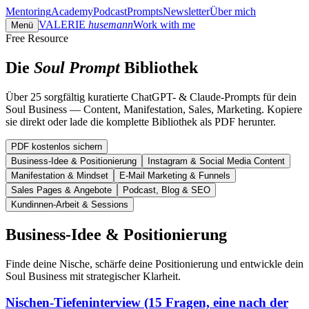
Mentoring
Academy
Podcast
Prompts
Newsletter
Über mich
VALERIE
husemann
Work with me
Menü
Free Resource
Die
Soul Prompt
Bibliothek
Über 25 sorgfältig kuratierte ChatGPT- & Claude-Prompts für dein
Soul Business — Content, Manifestation, Sales, Marketing. Kopiere
sie direkt oder lade die komplette Bibliothek als PDF herunter.
PDF kostenlos sichern
Business-Idee & Positionierung
Instagram & Social Media Content
Manifestation & Mindset
E-Mail Marketing & Funnels
Sales Pages & Angebote
Podcast, Blog & SEO
Kundinnen-Arbeit & Sessions
Business-Idee & Positionierung
Finde deine Nische, schärfe deine Positionierung und entwickle dein
Soul Business mit strategischer Klarheit.
Nischen-Tiefeninterview (15 Fragen, eine nach der