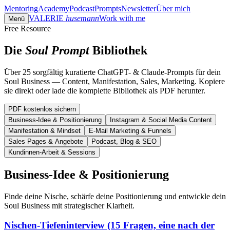
Mentoring
Academy
Podcast
Prompts
Newsletter
Über mich
VALERIE
husemann
Work with me
Menü
Free Resource
Die
Soul Prompt
Bibliothek
Über 25 sorgfältig kuratierte ChatGPT- & Claude-Prompts für dein
Soul Business — Content, Manifestation, Sales, Marketing. Kopiere
sie direkt oder lade die komplette Bibliothek als PDF herunter.
PDF kostenlos sichern
Business-Idee & Positionierung
Instagram & Social Media Content
Manifestation & Mindset
E-Mail Marketing & Funnels
Sales Pages & Angebote
Podcast, Blog & SEO
Kundinnen-Arbeit & Sessions
Business-Idee & Positionierung
Finde deine Nische, schärfe deine Positionierung und entwickle dein
Soul Business mit strategischer Klarheit.
Nischen-Tiefeninterview (15 Fragen, eine nach der