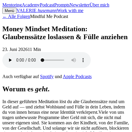
Mentoring
Academy
Podcast
Prompts
Newsletter
Über mich
VALERIE
husemann
Work with me
Menü
← Alle Folgen
Mindful Me Podcast
Money Mindset Meditation:
Glaubenssätze loslassen & Fülle anziehen
23. Juni 2026
11 Min
Auch verfügbar auf
Spotify
und
Apple Podcasts
Worum es
geht
.
In dieser geführten Meditation löst du alte Glaubenssätze rund um
Geld auf — und ziehst Wohlstand und Fülle in dein Leben, indem
du von innen heraus eine neue Identität verkörperst.Viele von uns
tragen unbewusste Programme über Geld mit sich, die nicht mal
unsere eigenen sind. Sie kommen aus der Kindheit, von der Familie,
von der Gesellschaft. Und solange wir sie nicht auflösen, blockieren