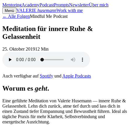
Mentoring
Academy
Podcast
Prompts
Newsletter
Über mich
VALERIE
husemann
Work with me
Menü
← Alle Folgen
Mindful Me Podcast
Meditation für innere Ruhe &
Gelassenheit
25. Oktober 2019
12 Min
Auch verfügbar auf
Spotify
und
Apple Podcasts
Worum es
geht
.
Eine geführte Meditation von Valerie Husemann — innere Ruhe &
Gelassenheit. Lehn dich zurück, atme tief durch und lass dich in
einen Zustand tiefer Entspannung und Bewusstheit führen. Ideal als
tägliche Praxis für mehr Klarheit, Selbstverbindung und
energetische Ausrichtung.