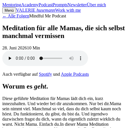
Mentoring
Academy
Podcast
Prompts
Newsletter
Über mich
VALERIE
husemann
Work with me
Menü
← Alle Folgen
Mindful Me Podcast
Meditation für alle Mamas, die sich selbst
manchmal vermissen
28. Juni 2026
10 Min
Auch verfügbar auf
Spotify
und
Apple Podcasts
Worum es
geht
.
Diese geführte Meditation für Mamas lädt dich ein, kurz
innezuhalten. Und wieder bei dir anzukommen. Nur bei dir.Mama
sein nimmt viel. Manchmal so viel, dass du dich selbst kaum noch
hörst. Du funktionierst, du gibst, du bist da. Und irgendwo
dazwischen fragst du dich, wann du eigentlich zuletzt wirklich du
warst. Nicht Mama. Einfach du.In dieser Mama Meditation